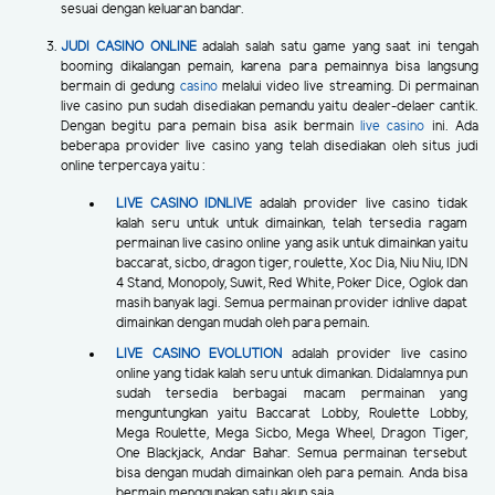
sesuai dengan keluaran bandar.
JUDI CASINO ONLINE
adalah salah satu game yang saat ini tengah
booming dikalangan pemain, karena para pemainnya bisa langsung
bermain di gedung
casino
melalui video live streaming. Di permainan
live casino pun sudah disediakan pemandu yaitu dealer-delaer cantik.
Dengan begitu para pemain bisa asik bermain
live casino
ini. Ada
beberapa provider live casino yang telah disediakan oleh situs judi
online terpercaya yaitu :
LIVE CASINO IDNLIVE
adalah provider live casino tidak
kalah seru untuk untuk dimainkan, telah tersedia ragam
permainan live casino online yang asik untuk dimainkan yaitu
baccarat, sicbo, dragon tiger, roulette, Xoc Dia, Niu Niu, IDN
4 Stand, Monopoly, Suwit, Red White, Poker Dice, Oglok dan
masih banyak lagi. Semua permainan provider idnlive dapat
dimainkan dengan mudah oleh para pemain.
LIVE CASINO EVOLUTION
adalah provider live casino
online yang tidak kalah seru untuk dimankan. Didalamnya pun
sudah tersedia berbagai macam permainan yang
menguntungkan yaitu Baccarat Lobby, Roulette Lobby,
Mega Roulette, Mega Sicbo, Mega Wheel, Dragon Tiger,
One Blackjack, Andar Bahar. Semua permainan tersebut
bisa dengan mudah dimainkan oleh para pemain. Anda bisa
bermain menggunakan satu akun saja.