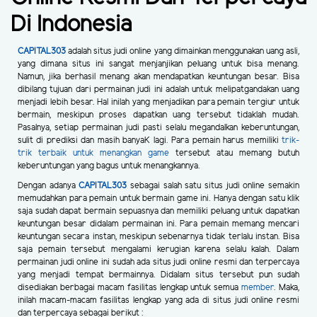
Di Indonesia
CAPITAL303
adalah situs judi online yang dimainkan menggunakan uang asli,
yang dimana situs ini sangat menjanjikan peluang untuk bisa menang.
Namun, jika berhasil menang akan mendapatkan keuntungan besar. Bisa
dibilang tujuan dari permainan judi ini adalah untuk melipatgandakan uang
menjadi lebih besar. Hal inilah yang menjadikan para pemain tergiur untuk
bermain, meskipun proses dapatkan uang tersebut tidaklah mudah.
Pasalnya, setiap permainan judi pasti selalu megandalkan keberuntungan,
sulit di prediksi dan masih banyaK lagi. Para pemain harus memiliki
trik-
trik terbaik untuk menangkan game
tersebut atau memang butuh
keberuntungan yang bagus untuk menangkannya.
Dengan adanya
CAPITAL303
sebagai salah satu situs judi online semakin
memudahkan para pemain untuk bermain game ini. Hanya dengan satu klik
saja sudah dapat bermain sepuasnya dan memiliki peluang untuk dapatkan
keuntungan besar didalam permainan ini. Para pemain memang mencari
keuntungan secara instan, meskipun sebenarnya tidak terlalu instan. Bisa
saja pemain tersebut mengalami kerugian karena selalu kalah. Dalam
permainan judi online ini sudah ada situs judi online resmi dan terpercaya
yang menjadi tempat bermainnya. Didalam situs tersebut pun sudah
disediakan berbagai macam fasilitas lengkap untuk semua
member
. Maka,
inilah macam-macam fasilitas lengkap yang ada di situs judi online resmi
dan terpercaya sebagai berikut :