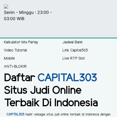
Senin - Minggu : 23:00 -
03:00 WIB
Kalkulator Mix Parlay
Jadwal Bank
Video Tutorial
Link Capital303
Mobile
Live RTP Slot
ANTI-BLOKIR
Daftar
CAPITAL303
Situs Judi Online
Terbaik Di Indonesia
CAPITAL303
hadir sebagai situs judi online terbaik di Indonesia dengan