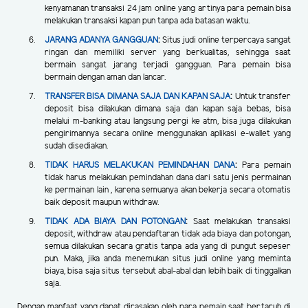
kenyamanan transaksi 24 jam online yang artinya para pemain bisa
melakukan transaksi kapan pun tanpa ada batasan waktu.
JARANG ADANYA GANGGUAN
:
Situs judi online terpercaya sangat
ringan dan memiliki server yang berkualitas, sehingga saat
bermain sangat jarang terjadi gangguan. Para pemain bisa
bermain dengan aman dan lancar.
TRANSFER BISA DIMANA SAJA DAN KAPAN SAJA
:
Untuk transfer
deposit bisa dilakukan dimana saja dan kapan saja bebas, bisa
melalui m-banking atau langsung pergi ke atm, bisa juga dilakukan
pengirimannya secara online menggunakan aplikasi e-wallet yang
sudah disediakan.
TIDAK HARUS MELAKUKAN PEMINDAHAN DANA
:
Para pemain
tidak harus melakukan pemindahan dana dari satu jenis permainan
ke permainan lain , karena semuanya akan bekerja secara otomatis
baik deposit maupun withdraw.
TIDAK ADA BIAYA DAN POTONGAN
:
Saat melakukan transaksi
deposit, withdraw atau pendaftaran tidak ada biaya dan potongan,
semua dilakukan secara gratis tanpa ada yang di pungut sepeser
pun. Maka, jika anda menemukan situs judi online yang meminta
biaya, bisa saja situs tersebut abal-abal dan lebih baik di tinggalkan
saja.
Dengan manfaat yang dapat dirasakan oleh para pemain saat bertaruh di