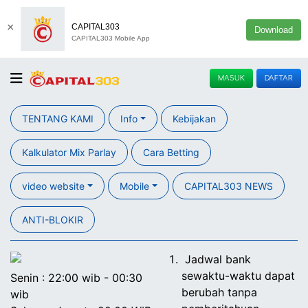
×
CAPITAL303
Download
CAPITAL303 Mobile App
MASUK
DAFTAR
TENTANG KAMI
Info
Kebijakan
Kalkulator Mix Parlay
Cara Betting
video website
Mobile
CAPITAL303 NEWS
ANTI-BLOKIR
Jadwal bank
sewaktu-waktu dapat
Senin : 22:00 wib - 00:30
berubah tanpa
wib