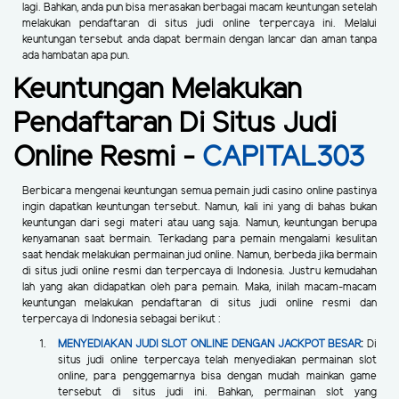
lagi. Bahkan, anda pun bisa merasakan berbagai macam keuntungan setelah
melakukan pendaftaran di situs judi online terpercaya ini. Melalui
keuntungan tersebut anda dapat bermain dengan lancar dan aman tanpa
ada hambatan apa pun.
Keuntungan Melakukan
Pendaftaran Di Situs Judi
Online Resmi -
CAPITAL303
Berbicara mengenai keuntungan semua pemain judi casino online pastinya
ingin dapatkan keuntungan tersebut. Namun, kali ini yang di bahas bukan
keuntungan dari segi materi atau uang saja. Namun, keuntungan berupa
kenyamanan saat bermain. Terkadang para pemain mengalami kesulitan
saat hendak melakukan permainan jud online. Namun, berbeda jika bermain
di situs judi online resmi dan terpercaya di Indonesia. Justru kemudahan
lah yang akan didapatkan oleh para pemain. Maka, inilah macam-macam
keuntungan melakukan pendaftaran di situs judi online resmi dan
terpercaya di Indonesia sebagai berikut :
MENYEDIAKAN JUDI SLOT ONLINE DENGAN JACKPOT BESAR
:
Di
situs judi online terpercaya telah menyediakan permainan slot
online, para penggemarnya bisa dengan mudah mainkan game
tersebut di situs judi ini. Bahkan, permainan slot yang