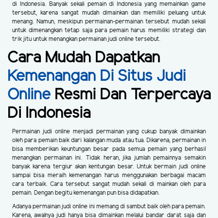
di Indonesia. Banyak sekali pemain di Indonesia yang memainkan game
tersebut, karena sangat mudah dimainkan dan memiliki peluang untuk
menang. Namun, meskipun permainan-permainan tersebut mudah sekali
untuk dimenangkan tetap saja para pemain harus memiliki strategi dan
trik jitu untuk menangkan permainan judi online tersebut.
Cara Mudah Dapatkan
Kemenangan Di Situs Judi
Online
Resmi Dan Terpercaya
Di Indonesia
Permainan judi online menjadi permainan yang cukup banyak dimainkan
oleh para pemain baik dari kalangan muda atau tua. Dikarena, permainan in
bisa memberikan keuntungan besar pada semua pemain yang berhasil
menangkan permainan ini. Tidak heran, jika jumlah pemainnya semakin
banyak karena tergiur akan kentungan besar. Untuk bermain judi online
sampai bisa meraih kemenangan harus menggunakan berbagai macam
cara terbaik. Cara tersebut sangat mudah sekali di mainkan oleh para
pemain. Dengan begitu kemenangan pun bisa didapatkan.
Adanya permainan judi online ini memang di sambut baik oleh para pemain.
Karena, awalnya judi hanya bisa dimainkan melalui bandar darat saja dan