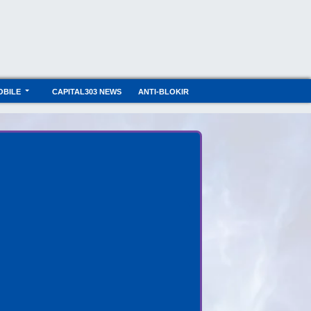
OBILE
CAPITAL303 NEWS
ANTI-BLOKIR