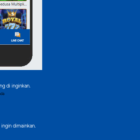
ang di inginkan.
nda
 ingin dimainkan.