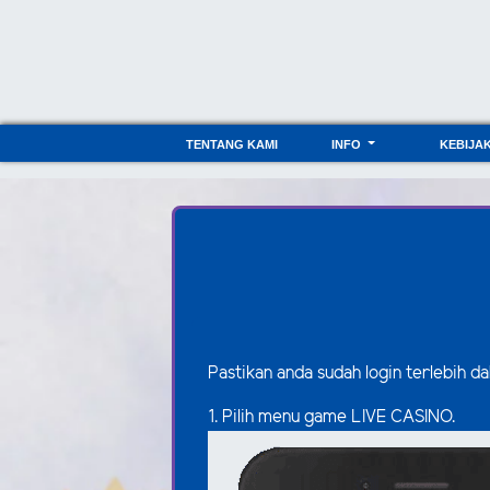
TENTANG KAMI
INFO
KEBIJA
Pastikan anda sudah login terlebih d
1. Pilih menu game LIVE CASINO.