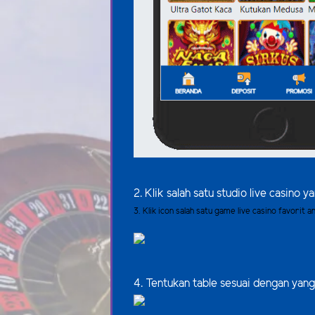
2. Klik salah satu studio live casino y
3. Klik icon salah satu game live casino favorit a
4. Tentukan table sesuai dengan yang