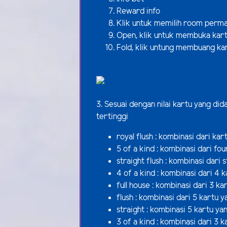
Reward info
Klik untuk memilih room perma
Open, klik untuk membuka kar
Fold, klik untung membuang ka
3. Sesuai dengan nilai kartu yang di
tertinggi
royal flush
: kombinasi dari kart
5 of a kind
: kombinasi dari fou
straight flush
: kombinasi dari s
4 of a kind
: kombinasi dari 4 
full house
: kombinasi dari 3 ka
flush
: kombinasi dari 5 kartu 
straight
: kombinasi 5 kartu ya
3 of a kind
: kombinasi dari 3 