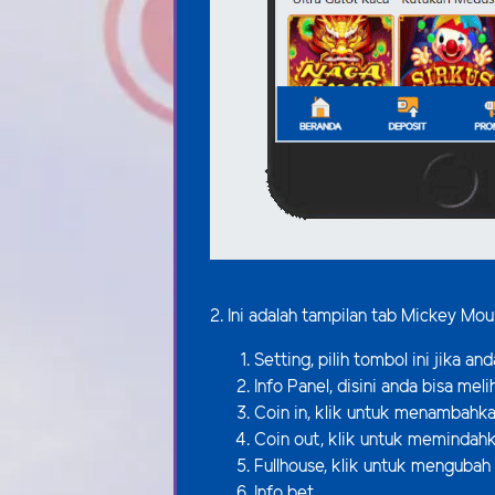
2. Ini adalah tampilan tab
Mickey Mou
Setting, pilih tombol ini jika
Info Panel, disini anda bisa mel
Coin in, klik untuk menambahka
Coin out, klik untuk memindahk
Fullhouse, klik untuk mengubah 
Info bet