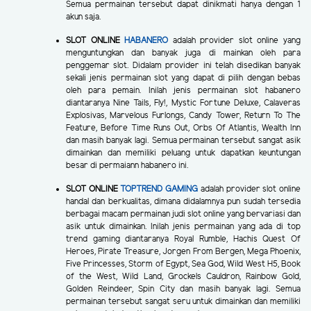
Semua permainan tersebut dapat dinikmati hanya dengan 1
akun saja.
SLOT ONLINE
HABANERO
adalah provider slot online yang
menguntungkan dan banyak juga di mainkan oleh para
penggemar slot. Didalam provider ini telah disedikan banyak
sekali jenis permainan slot yang dapat di pilih dengan bebas
oleh para pemain. Inilah jenis permainan slot habanero
diantaranya Nine Tails, Fly!, Mystic Fortune Deluxe, Calaveras
Explosivas, Marvelous Furlongs, Candy Tower, Return To The
Feature, Before Time Runs Out, Orbs Of Atlantis, Wealth Inn
dan masih banyak lagi. Semua permainan tersebut sangat asik
dimainkan dan memiliki peluang untuk dapatkan keuntungan
besar di permaiann habanero ini.
SLOT ONLINE
TOPTREND GAMING
adalah provider slot online
handal dan berkualitas, dimana didalamnya pun sudah tersedia
berbagai macam permainan judi slot online yang bervariasi dan
asik untuk dimainkan. Inilah jenis permainan yang ada di top
trend gaming diantaranya Royal Rumble, Hachis Quest Of
Heroes, Pirate Treasure, Jorgen From Bergen, Mega Phoenix,
Five Princesses, Storm of Egypt, Sea God, Wild West H5, Book
of the West, Wild Land, Grockels Cauldron, Rainbow Gold,
Golden Reindeer, Spin City dan masih banyak lagi. Semua
permainan tersebut sangat seru untuk dimainkan dan memiliki