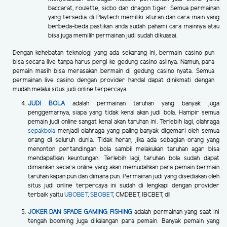
baccarat, roulette, sicbo dan dragon tiger. Semua permainan
yang tersedia di Playtech memiliki aturan dan cara main yang
berbeda-beda pastikan anda sudah pahami cara mainnya atau
bisa juga memilih permainan judi sudah dikuasai.
Dengan kehebatan teknologi yang ada sekarang ini, bermain casino pun
bisa secara live tanpa harus pergi ke gedung casino aslinya. Namun, para
pemain masih bisa merasakan bermain di gedung casino nyata. Semua
permainan live casino dengan provider handal dapat dinikmati dengan
mudah melalui situs judi online terpercaya.
JUDI BOLA
adalah permainan taruhan yang banyak juga
penggemarnya, siapa yang tidak kenal akan judi bola. Hampir semua
pemain judi online sangat kenal akan taruhan ini. Terlebih lagi, olahraga
sepakbola
menjadi olahraga yang paling banyak digemari oleh semua
orang di seluruh dunia. Tidak heran, jika ada sebagian orang yang
menonton pertandingan bola sambil melakukan taruhan agar bisa
mendapatkan keuntungan. Terlebih lagi, taruhan bola sudah dapat
dimainkan secara online yang akan memudahkan para pemain bermain
taruhan kapan pun dan dimana pun. Permainan judi yang disediakan oleh
situs judi online terpercaya ini sudah di lengkapi dengan provider
terbaik yaitu
UBOBET
,
SBOBET
, CMDBET, IBCBET, dll
JOKER DAN SPADE GAMING FISHING
adalah permainan yang saat ini
tengah booming juga dikalangan para pemain. Banyak pemain yang