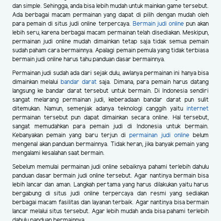
dan simple. Sehingga, anda bisa lebih mudah untuk mainkan game tersebut.
Ada berbagai macam permainan yang dapat di pilih dengan mudah oleh
para pemain di situs judi online terpercaya.
Bermain judi online
pun akan
lebih seru, karena berbagai macam permainan telah disediakan. Meskipun,
permainan judi online mudah dimainkan tetap saja tidak semua pemain
sudah paham cara bermainnya. Apalagi pemain pemula yang tidak terbiasa
bermain judi online harus tahu panduan dasar bermainnya.
Permainan judi sudah ada dari sejak dulu, awlanya permainan ini hanya bisa
dimainkan melalui
bandar darat
saja. Dimana, para pemain harus datang
langsung ke bandar darat tersebut untuk bermain. Di Indonesia sendiri
sangat melarang permainan judi, keberadaan bandar darat pun sulit
ditemukan. Namun, semenjak adanya teknologi canggih yaitu
internet
permainan tersebut pun dapat dimainkan secara online. Hal tersebut,
sangat memudahkan para pemain judi di Indonesia untuk bermain.
Kebanyakan pemain yang baru terjun di
permainan judi online
belum
mengenal akan panduan bermainnya. Tidak heran, jika banyak pemain yang
mengalami kesalahan saat bermain.
Sebelum memulai permainan judi online sebaiknya pahami terlebih dahulu
panduan dasar bermain judi online tersebut. Agar nantinya bermain bisa
lebih lancar dan aman. Langkah pertama yang harus dilakukan yaitu harus
bergabung di situs judi online terpercaya dan resmi yang sediakan
berbagai macam fasilitas dan layanan terbaik. Agar nantinya bisa bermain
lancar melalui situs tersebut. Agar lebih mudah anda bisa pahami terlebih
dahulu panduan bermainnya.