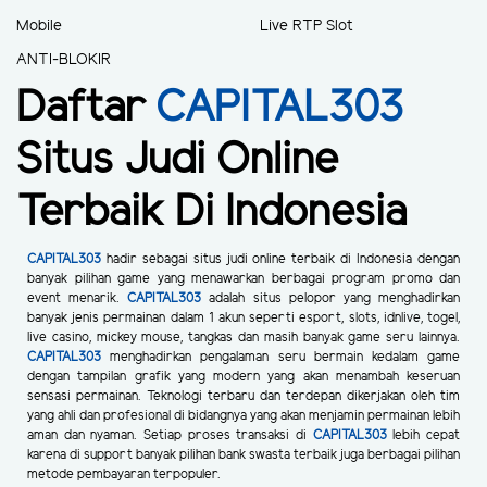
Mobile
Live RTP Slot
ANTI-BLOKIR
Daftar
CAPITAL303
Situs Judi Online
Terbaik Di Indonesia
CAPITAL303
hadir sebagai situs judi online terbaik di Indonesia dengan
banyak pilihan game yang menawarkan berbagai program promo dan
event menarik.
CAPITAL303
adalah situs pelopor yang menghadirkan
banyak jenis permainan dalam 1 akun seperti esport, slots, idnlive, togel,
live casino, mickey mouse, tangkas dan masih banyak game seru lainnya.
CAPITAL303
menghadirkan pengalaman seru bermain kedalam game
dengan tampilan grafik yang modern yang akan menambah keseruan
sensasi permainan. Teknologi terbaru dan terdepan dikerjakan oleh tim
yang ahli dan profesional di bidangnya yang akan menjamin permainan lebih
aman dan nyaman. Setiap proses transaksi di
CAPITAL303
lebih cepat
karena di support banyak pilihan bank swasta terbaik juga berbagai pilihan
metode pembayaran terpopuler.