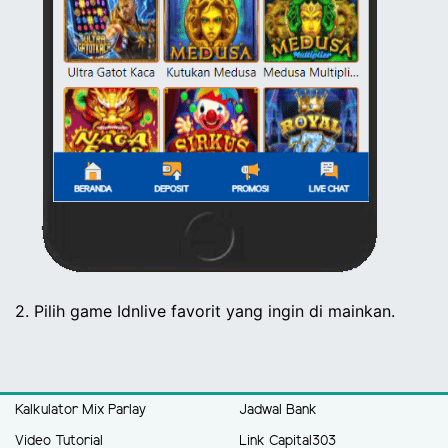
2. Pilih
game
Idnlive
favorit yang ingin di mainkan.
Kalkulator Mix Parlay
Jadwal Bank
Video Tutorial
Link Capital303