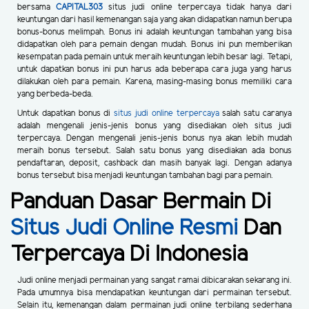
bersama
CAPITAL303
situs judi online terpercaya tidak hanya dari
keuntungan dari hasil kemenangan saja yang akan didapatkan namun berupa
bonus-bonus melimpah. Bonus ini adalah keuntungan tambahan yang bisa
didapatkan oleh para pemain dengan mudah. Bonus ini pun memberikan
kesempatan pada pemain untuk meraih keuntungan lebih besar lagi. Tetapi,
untuk dapatkan bonus ini pun harus ada beberapa cara juga yang harus
dilakukan oleh para pemain. Karena, masing-masing bonus memiliki cara
yang berbeda-beda.
Untuk dapatkan bonus di
situs judi online terpercaya
salah satu caranya
adalah mengenali jenis-jenis bonus yang disediakan oleh situs judi
terpercaya. Dengan mengenali jenis-jenis bonus nya akan lebih mudah
meraih bonus tersebut. Salah satu bonus yang disediakan ada bonus
pendaftaran, deposit, cashback dan masih banyak lagi. Dengan adanya
bonus tersebut bisa menjadi keuntungan tambahan bagi para pemain.
Panduan Dasar Bermain Di
Situs Judi Online Resmi
Dan
Terpercaya Di Indonesia
Judi online menjadi permainan yang sangat ramai dibicarakan sekarang ini.
Pada umumnya bisa mendapatkan keuntungan dari permainan tersebut.
Selain itu, kemenangan dalam permainan judi online terbilang sederhana