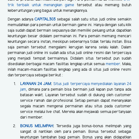
trik terbaik untuk menangkan game
tersebut atau memang butuh
keberuntungan yang bagus untuk menangkannya.
Dengan adanya
CAPITAL303
sebagai salah satu situs judi online semakin
memudahkan para pemain untuk bermain game ini. Hanya dengan satu klik
saja sudah dapat bermain sepuasnya dan memiliki peluang untuk dapatkan
keuntungan besar didalam permainan ini. Para pemain memang mencari
keuntungan secara instan, meskipun sebenarnya tidak terlalu instan. Bisa
saja pemain tersebut mengalami kerugian karena selalu kalah. Dalam
permainan judi online ini sudah ada situs judi online resmi dan terpercaya
yang menjadi tempat bermainnya. Didalam situs tersebut pun sudah
disediakan berbagai macam fasilitas lengkap untuk semua
member
. Maka,
inilah macam-macam fasilitas lengkap yang ada di situs judi online resmi
dan terpercaya sebagai berikut :
LAYANAN 24 JAM
:
Situs judi terpercaya menyediakan layanan 24
jam
, dimana para pemain bisa bermain judi kapan pun tanpa ada
batasan wakt. Layanan tersebut sudah di dukung oleh customer
service ramah dan profesional. Setiap pemain dapat menanyakan
segala macam mengenai permainan atau situs pada customer
service melalui live chat. Mereka akan mejawab semua pertanyaan
dari member.
BONUS MELIMPAH
:
Tersedia juga bonus-bonus melimpah yang
sangat di nantikan oleh para pemain. Bonus tersebut sebagai
keuntungan tambahan bagi pemain. Bonus yang akan didapatkan