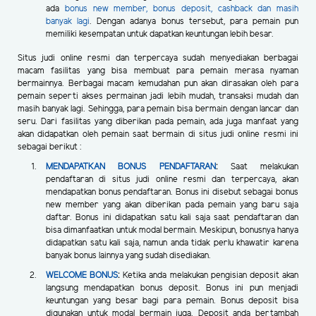
ada
bonus new member, bonus deposit, cashback dan masih
banyak lagi
. Dengan adanya bonus tersebut, para pemain pun
memiliki kesempatan untuk dapatkan keuntungan lebih besar.
Situs judi online resmi dan terpercaya sudah menyediakan berbagai
macam fasilitas yang bisa membuat para pemain merasa nyaman
bermainnya. Berbagai macam kemudahan pun akan dirasakan oleh para
pemain seperti akses permainan jadi lebih mudah, transaksi mudah dan
masih banyak lagi. Sehingga, para pemain bisa bermain dengan lancar dan
seru. Dari fasilitas yang diberikan pada pemain, ada juga manfaat yang
akan didapatkan oleh pemain saat bermain di situs judi online resmi ini
sebagai berikut :
MENDAPATKAN BONUS PENDAFTARAN
:
Saat melakukan
pendaftaran di situs judi online resmi dan terpercaya, akan
mendapatkan bonus pendaftaran. Bonus ini disebut sebagai bonus
new member yang akan diberikan pada pemain yang baru saja
daftar. Bonus ini didapatkan satu kali saja saat pendaftaran dan
bisa dimanfaatkan untuk modal bermain. Meskipun, bonusnya hanya
didapatkan satu kali saja, namun anda tidak perlu khawatir karena
banyak bonus lainnya yang sudah disediakan.
WELCOME BONUS
:
Ketika anda melakukan pengisian deposit akan
langsung mendapatkan bonus deposit. Bonus ini pun menjadi
keuntungan yang besar bagi para pemain. Bonus deposit bisa
digunakan untuk modal bermain juga. Deposit anda bertambah