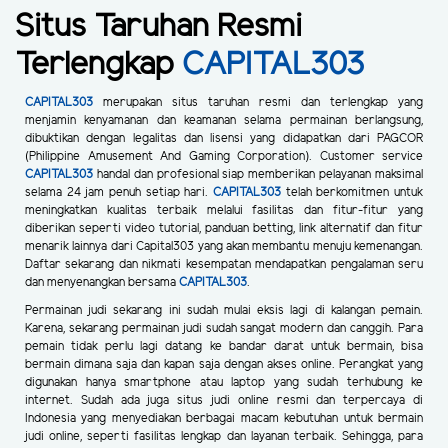
Situs Taruhan Resmi
Terlengkap
CAPITAL303
CAPITAL303
merupakan situs taruhan resmi dan terlengkap yang
menjamin kenyamanan dan keamanan selama permainan berlangsung,
dibuktikan dengan legalitas dan lisensi yang didapatkan dari PAGCOR
(Philippine Amusement And Gaming Corporation). Customer service
CAPITAL303
handal dan profesional siap memberikan pelayanan maksimal
selama 24 jam penuh setiap hari.
CAPITAL303
telah berkomitmen untuk
meningkatkan kualitas terbaik melalui fasilitas dan fitur-fitur yang
diberikan seperti video tutorial, panduan betting, link alternatif dan fitur
menarik lainnya dari Capital303 yang akan membantu menuju kemenangan.
Daftar sekarang dan nikmati kesempatan mendapatkan pengalaman seru
dan menyenangkan bersama
CAPITAL303
.
Permainan judi sekarang ini sudah mulai eksis lagi di kalangan pemain.
Karena, sekarang permainan judi sudah sangat modern dan canggih. Para
pemain tidak perlu lagi datang ke bandar darat untuk bermain, bisa
bermain dimana saja dan kapan saja dengan akses online. Perangkat yang
digunakan hanya smartphone atau laptop yang sudah terhubung ke
internet. Sudah ada juga situs judi online resmi dan terpercaya di
Indonesia yang menyediakan berbagai macam kebutuhan untuk bermain
judi online, seperti fasilitas lengkap dan layanan terbaik. Sehingga, para