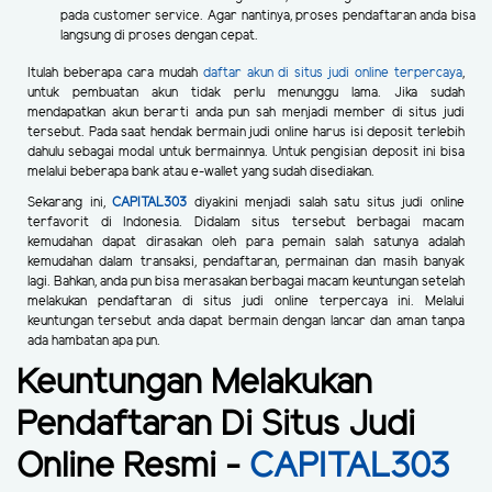
pada customer service. Agar nantinya, proses pendaftaran anda bisa
langsung di proses dengan cepat.
Itulah beberapa cara mudah
daftar akun di situs judi online terpercaya
,
untuk pembuatan akun tidak perlu menunggu lama. Jika sudah
mendapatkan akun berarti anda pun sah menjadi member di situs judi
tersebut. Pada saat hendak bermain judi online harus isi deposit terlebih
dahulu sebagai modal untuk bermainnya. Untuk pengisian deposit ini bisa
melalui beberapa bank atau e-wallet yang sudah disediakan.
Sekarang ini,
CAPITAL303
diyakini menjadi salah satu situs judi online
terfavorit di Indonesia. Didalam situs tersebut berbagai macam
kemudahan dapat dirasakan oleh para pemain salah satunya adalah
kemudahan dalam transaksi, pendaftaran, permainan dan masih banyak
lagi. Bahkan, anda pun bisa merasakan berbagai macam keuntungan setelah
melakukan pendaftaran di situs judi online terpercaya ini. Melalui
keuntungan tersebut anda dapat bermain dengan lancar dan aman tanpa
ada hambatan apa pun.
Keuntungan Melakukan
Pendaftaran Di Situs Judi
Online Resmi -
CAPITAL303