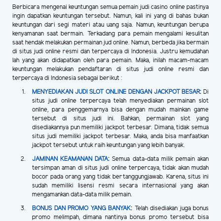
Berbicara mengenai keuntungan semua pemain judi casino online pastinya
ingin dapatkan keuntungan tersebut. Namun, kali ini yang di bahas bukan
keuntungan dari segi materi atau uang saja. Namun, keuntungan berupa
kenyamanan saat bermain. Terkadang para pemain mengalami kesulitan
saat hendak melakukan permainan jud online. Namun, berbeda jika bermain
di situs judi online resmi dan terpercaya di Indonesia. Justru kemudahan
lah yang akan didapatkan oleh para pemain. Maka, inilah macam-macam
keuntungan melakukan pendaftaran di situs judi online resmi dan
terpercaya di Indonesia sebagai berikut :
MENYEDIAKAN JUDI SLOT ONLINE DENGAN JACKPOT BESAR
:
Di
situs judi online terpercaya telah menyediakan permainan slot
online, para penggemarnya bisa dengan mudah mainkan game
tersebut di situs judi ini. Bahkan, permainan slot yang
disediakannya pun memiliki jackpot terbesar. Dimana, tidak semua
situs judi memiliki jackpot terbesar. Maka, anda bisa manfaatkan
jackpot tersebut untuk raih keuntungan yang lebih banyak.
JAMINAN KEAMANAN DATA
:
Semua data-data milik pemain akan
tersimpan aman di situs judi online terpercaya, tidak akan mudah
bocor pada orang yang tidak bertanggungjawab. Karena, situs ini
sudah memiliki lisensi resmi secara internasional yang akan
mengamankan data-data milik pemain.
BONUS DAN PROMO YANG BANYAK
:
Telah disediakan juga bonus
promo melimpah, dimana nantinya bonus promo tersebut bisa