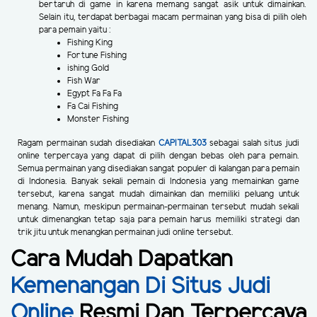
bertaruh di game in karena memang sangat asik untuk dimainkan.
Selain itu, terdapat berbagai macam permainan yang bisa di pilih oleh
para pemain yaitu :
Fishing King
Fortune Fishing
ishing Gold
Fish War
Egypt Fa Fa Fa
Fa Cai Fishing
Monster Fishing
Ragam permainan sudah disediakan
CAPITAL303
sebagai salah situs judi
online terpercaya yang dapat di pilih dengan bebas oleh para pemain.
Semua permainan yang disediakan sangat populer di kalangan para pemain
di Indonesia. Banyak sekali pemain di Indonesia yang memainkan game
tersebut, karena sangat mudah dimainkan dan memiliki peluang untuk
menang. Namun, meskipun permainan-permainan tersebut mudah sekali
untuk dimenangkan tetap saja para pemain harus memiliki strategi dan
trik jitu untuk menangkan permainan judi online tersebut.
Cara Mudah Dapatkan
Kemenangan Di Situs Judi
Online
Resmi Dan Terpercaya