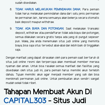
sudah disediakan.
TIDAK HARUS MELAKUKAN PEMINDAHAN DANA
:
Para pemain
tidak harus melakukan pemindahan dana dari satu jenis permainan
ke permainan lain , karena semuanya akan bekerja secara otomatis
baik deposit maupun withdraw.
TIDAK ADA BIAYA DAN POTONGAN
:
Saat melakukan transaksi
deposit, withdraw atau pendaftaran tidak ada biaya dan potongan,
semua dilakukan secara gratis tanpa ada yang di pungut sepeser
pun. Maka, jika anda menemukan situs judi online yang meminta
biaya, bisa saja situs tersebut abal-abal dan lebih baik di tinggalkan
saja.
Dengan manfaat yang dapat dirasakan oleh para pemain saat bertaruh di
situs judi online resmi dan terpercaya akan membuat member merasa
nyaman dan aman. Untuk bisa rasakan semua manfaat dan fasilitas yang
disediakan oleh situs judi ini, para pemain harus memiliki akun terlebih
dahulu. Tujuan memiliki akun agar menjadi member yang sah dan bisa
menikmati permainan judi online. Untuk pembuatan akun sendiri sangat
mudah sekali tidak ribet.
Tahapan Membuat Akun Di
CAPITAL303
- Situs Judi