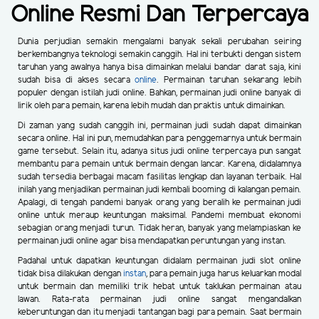
Online Resmi Dan Terpercaya
Dunia perjudian semakin mengalami banyak sekali perubahan seiring
berkembangnya teknologi semakin canggih. Hal ini terbukti dengan sistem
taruhan yang awalnya hanya bisa dimainkan melalui bandar darat saja, kini
sudah bisa di akses secara
online
. Permainan taruhan sekarang lebih
populer dengan istilah judi online. Bahkan, permainan judi online banyak di
lirik oleh para pemain, karena lebih mudah dan praktis untuk dimainkan.
Di zaman yang sudah canggih ini, permainan judi sudah dapat dimainkan
secara online. Hal ini pun, memudahkan para penggemarnya untuk bermain
game tersebut. Selain itu, adanya situs judi online terpercaya pun sangat
membantu para pemain untuk bermain dengan lancar. Karena, didalamnya
sudah tersedia berbagai macam fasilitas lengkap dan layanan terbaik. Hal
inilah yang menjadikan permainan judi kembali booming di kalangan pemain.
Apalagi, di tengah pandemi banyak orang yang beralih ke permainan judi
online untuk meraup keuntungan maksimal. Pandemi membuat ekonomi
sebagian orang menjadi turun. Tidak heran, banyak yang melampiaskan ke
permainan judi online agar bisa mendapatkan peruntungan yang instan.
Padahal untuk dapatkan keuntungan didalam permainan judi slot online
tidak bisa dilakukan dengan
instan
, para pemain juga harus keluarkan modal
untuk bermain dan memiliki trik hebat untuk taklukan permainan atau
lawan. Rata-rata permainan judi online sangat mengandalkan
keberuntungan dan itu menjadi tantangan bagi para pemain. Saat bermain