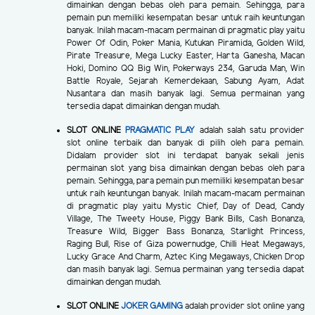
dimainkan dengan bebas oleh para pemain. Sehingga, para
pemain pun memiliki kesempatan besar untuk raih keuntungan
banyak. Inilah macam-macam permainan di pragmatic play yaitu
Power Of Odin, Poker Mania, Kutukan Piramida, Golden Wild,
Pirate Treasure, Mega Lucky Easter, Harta Ganesha, Macan
Hoki, Domino QQ Big Win, Pokerways 234, Garuda Man, Win
Battle Royale, Sejarah Kemerdekaan, Sabung Ayam, Adat
Nusantara dan masih banyak lagi. Semua permainan yang
tersedia dapat dimainkan dengan mudah.
SLOT ONLINE
PRAGMATIC PLAY
adalah salah satu provider
slot online terbaik dan banyak di pilih oleh para pemain.
Didalam provider slot ini terdapat banyak sekali jenis
permainan slot yang bisa dimainkan dengan bebas oleh para
pemain. Sehingga, para pemain pun memiliki kesempatan besar
untuk raih keuntungan banyak. Inilah macam-macam permainan
di pragmatic play yaitu Mystic Chief, Day of Dead, Candy
Village, The Tweety House, Piggy Bank Bills, Cash Bonanza,
Treasure Wild, Bigger Bass Bonanza, Starlight Princess,
Raging Bull, Rise of Giza powernudge, Chilli Heat Megaways,
Lucky Grace And Charm, Aztec King Megaways, Chicken Drop
dan masih banyak lagi. Semua permainan yang tersedia dapat
dimainkan dengan mudah.
SLOT ONLINE
JOKER GAMING
adalah provider slot online yang