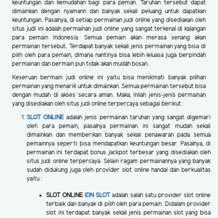
keuntungan dan kemudahan bagi para peman. Taruhan tersebut dapat
dimainkan dengan nyamann dan banyak sekali peluang untuk dapatkan
keuntungan. Pasalnya, di setiap permainan judi online yang disediakan oleh
situs judi ini adalah permainan judi online yang sangat terkenal di kalangan
para pemain Indonesia. Semua pemain akan merasa senang akan
permainan tersebut. Terdapat banyak sekali jenis permainan yang bisa di
pilih oleh para pemain, dimana nantinya bisa lebih leluasa juga berpindah
permainan dan bermain pun tidak akan mudah bosan.
Keseruan bermain judi online ini yaitu bisa menikmati banyak pilihan
permainan yang menarik untuk dimainkan. Semua permainan tersebut bisa
dengan mudah di akses secara aman. Maka, inilah jenis-jenis permainan
yang disediakan oleh situs judi online terpercaya sebagai berikut :
SLOT ONLINE
adalah jenis permainan taruhan yang sangat digemari
oleh para pemain, pasalnya permainan ini sangat mudah sekali
dimainkan dan memberikan banyak sekali penawaran pada semua
pemainnya seperti bisa mendapatkan keuntungan besar. Pasalnya, di
permainan ini terdapat bonus jackpot terbesar yang disediakan oleh
situs judi online terpercaya. Selain ragam permainannya yang banyak
sudah didukung juga oleh provider slot online handal dan berkualitas
yaitu :
SLOT ONLINE
IDN SLOT
adalah salah satu provider slot online
terbaik dan banyak di pilih oleh para pemain. Didalam provider
slot ini terdapat banyak sekali jenis permainan slot yang bisa