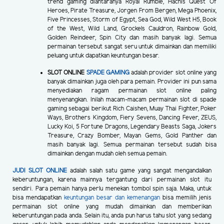
trend gaming diantaranya Royal Rumble, Hachis Quest Of
Heroes, Pirate Treasure, Jorgen From Bergen, Mega Phoenix,
Five Princesses, Storm of Egypt, Sea God, Wild West H5, Book
of the West, Wild Land, Grockels Cauldron, Rainbow Gold,
Golden Reindeer, Spin City dan masih banyak lagi. Semua
permainan tersebut sangat seru untuk dimainkan dan memiliki
peluang untuk dapatkan keuntungan besar.
SLOT ONLINE
SPADE GAMING
adalah provider slot online yang
banyak dimainkan juga oleh para pemain. Provider ini pun sama
menyediakan ragam permainan slot online paling
menyenangkan. Inilah macam-macam permainan slot di spade
gaming sebagai berikut Rich Caishen, Muay Thai Fighter, Poker
Ways, Brothers Kingdom, Fiery Sevens, Dancing Fever, ZEUS,
Lucky Koi, 5 Fortune Dragons, Legendary Beasts Saga, Jokers
Treasure, Crazy Bomber, Mayan Gems, Gold Panther dan
masih banyak lagi. Semua permainan tersebut sudah bisa
dimainkan dengan mudah oleh semua pemain.
JUDI SLOT ONLINE
adalah salah satu game yang sangat mengandalkan
keberuntungan, karena mainnya tergantung dari permainan slot itu
sendiri. Para pemain hanya perlu menekan tombol spin saja. Maka, untuk
bisa mendapatkan
keuntungan besar dan kemenangan
bisa memilih jenis
permainan slot online yang mudah dimainkan dan memberikan
keberuntungan pada anda. Selain itu, anda pun harus tahu slot yang sedang