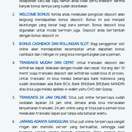
didapatkan satu kali saja, namun anda tidak perlu khawatir karena
banyak bonus lainnya yang sudah disediakan.
WELCOME BONUS
:
Ketika anda melakukan pengisian deposit akan
langsung mendapatkan bonus deposit. Bonus ini pun menjadi
keuntungan yang besar bagi para pemain. Bonus deposit bisa
digunakan untuk modal bermain juga. Deposit anda bertambah
dengan bonus deposit ini.
BONUS CASHBACK DAN ROLLINGAN SLOT
:
Bagi penggemar slot
online akan mendapatkan kesempatan untuk dapatkan bonus
cashback dan rollingan ini yang bisa menguntungkan para pemain.
TRANSAKSI MUDAH DAN CEPAT
:
Untuk transaksi deposit dan
withdraw dapat dilakukan dengan mudah dan cepat. Kurang dari 10
menit ssaja transaksi deposit dan withdraw sudah bisa di proses.
Untuk transaksi ini bisa melalui beberapa bank Indonesia yang
sudah disediakan ada Bank BCA, Bank BNI,Bank BRI,Bank MANDIRI
atau bisa juga melalui aplikasi e-wallet yaitu OVO dan Gopay.
TRANSAKSI 24 JAM ONLINE
:
Situs judi online terpercaya sudah
sediakan layanan 24 jam oline, dimana anda bisa merasakan
kenyamanan transaksi 24 jam online yang artinya para pemain bisa
melakukan transaksi kapan pun tanpa ada batasan waktu.
JARANG ADANYA GANGGUAN
:
Situs judi online terpercaya sangat
ringan dan memiliki server yang berkualitas, sehingga saat