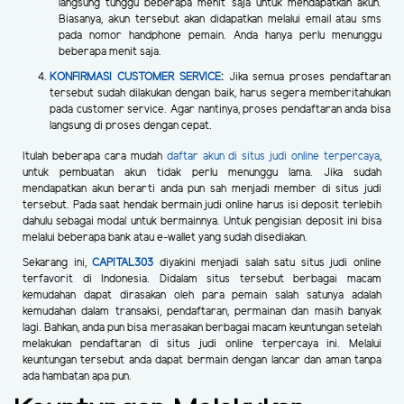
langsung tunggu beberapa menit saja untuk mendapatkan akun.
Biasanya, akun tersebut akan didapatkan melalui email atau sms
pada nomor handphone pemain. Anda hanya perlu menunggu
beberapa menit saja.
KONFIRMASI CUSTOMER SERVICE
:
Jika semua proses pendaftaran
tersebut sudah dilakukan dengan baik, harus segera memberitahukan
pada customer service. Agar nantinya, proses pendaftaran anda bisa
langsung di proses dengan cepat.
Itulah beberapa cara mudah
daftar akun di situs judi online terpercaya
,
untuk pembuatan akun tidak perlu menunggu lama. Jika sudah
mendapatkan akun berarti anda pun sah menjadi member di situs judi
tersebut. Pada saat hendak bermain judi online harus isi deposit terlebih
dahulu sebagai modal untuk bermainnya. Untuk pengisian deposit ini bisa
melalui beberapa bank atau e-wallet yang sudah disediakan.
Sekarang ini,
CAPITAL303
diyakini menjadi salah satu situs judi online
terfavorit di Indonesia. Didalam situs tersebut berbagai macam
kemudahan dapat dirasakan oleh para pemain salah satunya adalah
kemudahan dalam transaksi, pendaftaran, permainan dan masih banyak
lagi. Bahkan, anda pun bisa merasakan berbagai macam keuntungan setelah
melakukan pendaftaran di situs judi online terpercaya ini. Melalui
keuntungan tersebut anda dapat bermain dengan lancar dan aman tanpa
ada hambatan apa pun.