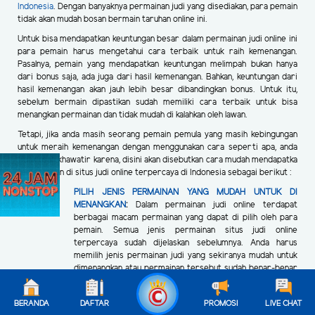
Indonesia
. Dengan banyaknya permainan judi yang disediakan, para pemain
tidak akan mudah bosan bermain taruhan online ini.
Untuk bisa mendapatkan keuntungan besar dalam permainan judi online ini
para pemain harus mengetahui cara terbaik untuk raih kemenangan.
Pasalnya, pemain yang mendapatkan keuntungan melimpah bukan hanya
dari bonus saja, ada juga dari hasil kemenangan. Bahkan, keuntungan dari
hasil kemenangan akan jauh lebih besar dibandingkan bonus. Untuk itu,
sebelum bermain dipastikan sudah memiliki cara terbaik untuk bisa
menangkan permainan dan tidak mudah di kalahkan oleh lawan.
Tetapi, jika anda masih seorang pemain pemula yang masih kebingungan
untuk meraih kemenangan dengan menggunakan cara seperti apa, anda
tidak usah khawatir karena, disini akan disebutkan cara mudah mendapatka
kemenangan di situs judi online terpercaya di Indonesia sebagai berikut :
PILIH JENIS PERMAINAN YANG MUDAH UNTUK DI
MENANGKAN
:
Dalam permainan judi online terdapat
berbagai macam permainan yang dapat di pilih oleh para
pemain. Semua jenis permainan situs judi online
terpercaya sudah dijelaskan sebelumnya. Anda harus
memilih jenis permainan judi yang sekiranya mudah untuk
dimenangkan atau permainan tersebut sudah benar-benar
di kuasai. Agar nantinya kemenangan pun bisa lebih mudah
didapatkan oleh para pemain.
BERANDA
DAFTAR
PROMOSI
LIVE CHAT
HARUS SELALU ATUR MODAL SEBELUM BERMAIN
:
Modal