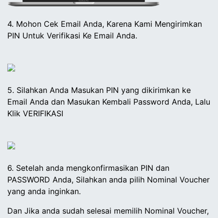
4. Mohon Cek Email Anda, Karena Kami Mengirimkan
PIN Untuk Verifikasi Ke Email Anda.
5. Silahkan Anda Masukan PIN yang dikirimkan ke
Email Anda dan Masukan Kembali Password Anda, Lalu
Klik VERIFIKASI
6. Setelah anda mengkonfirmasikan PIN dan
PASSWORD Anda, Silahkan anda pilih Nominal Voucher
yang anda inginkan.
Dan Jika anda sudah selesai memilih Nominal Voucher,