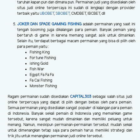
taruhan kapan pun dan dimana pun. Permainan judi yang disediakan oleh
situs judi online terpercaya ini sudah di lengkapi dengan provider
terbaik yaitu
UBOBET
,
SBOBET
, CMDBET, IBCBET, dll
JOKER DAN SPADE GAMING FISHING
adalah permainan yang saat ini
tengah booming juga dikalangan para pemain. Banyak pemain yang
bertaruh di game in karena memang sangat asik untuk dimainkan.
Selain itu, terdapat berbagai macam permainan yang bisa di pilih oleh
para pemain yaitu :
Fishing King
Fortune Fishing
ishing Gold
Fish War
Egypt Fa Fa Fa
Fa Cai Fishing
Monster Fishing
Ragam permainan sudah disediakan
CAPITAL303
sebagai salah situs judi
online terpercaya yang dapat di pilih dengan bebas oleh para pemain.
Semua permainan yang disediakan sangat populer di kalangan para pemain
di Indonesia. Banyak sekali pemain di Indonesia yang memainkan game
tersebut, karena sangat mudah dimainkan dan memiliki peluang untuk
menang. Namun, meskipun permainan-permainan tersebut mudah sekali
untuk dimenangkan tetap saja para pemain harus memiliki strategi dan
trik jitu untuk menangkan permainan judi online tersebut.