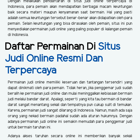
Dengan melakukan pendaftaran di situs judi online terpercaya di
Indonesia, para pemain akan mendapatkan berbagai macam keuntungan
baik secara materi maupun kenyamanan saat bermain. Hal yang pasti
adalah semua keuntungan tersebut benar-benar akan didapatkan oleh para
pemain. Selain keuntungan yang bisa dirasakan oleh pemain, situs ini pun
menyediakan permainan judi online yang paling populer di kalangan pemain
di Indonesia.
Daftar Permainan Di
Situs
Judi Online Resmi Dan
Terpercaya
Permainan judi online memiliki keseruan dan tantangan tersendiri yang
dapat dinikmati oleh para pemain. Tidak heran, jika penggemar judi sudah
beralih ke permainan judi online dan mulai meninggalkan kebiasaan bermain
judi melalui bandar darat. Apalagi, seperti yang kita tau bermain di bandar
darat sangat menantang sekali dan tempatnya pun cukup sulit di temukan.
Karena, permainan judi sangat dilarang di Indonesia. Namun, masih ada saja
orang yang nekad bermain padahal sudah ada aturan hukumnya. Dengan
adanya permainan judi online ini semakin memudah para penggemar judi
untuk bermain taruhan ini.
Adanya akses taruhan secara online ini memberikan banyak sekali