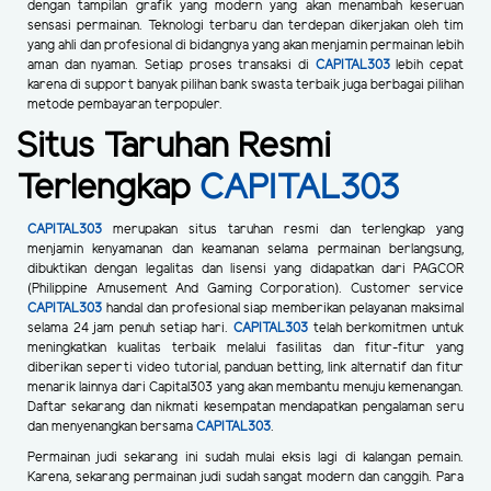
dengan tampilan grafik yang modern yang akan menambah keseruan
sensasi permainan. Teknologi terbaru dan terdepan dikerjakan oleh tim
yang ahli dan profesional di bidangnya yang akan menjamin permainan lebih
aman dan nyaman. Setiap proses transaksi di
CAPITAL303
lebih cepat
karena di support banyak pilihan bank swasta terbaik juga berbagai pilihan
metode pembayaran terpopuler.
Situs Taruhan Resmi
Terlengkap
CAPITAL303
CAPITAL303
merupakan situs taruhan resmi dan terlengkap yang
menjamin kenyamanan dan keamanan selama permainan berlangsung,
dibuktikan dengan legalitas dan lisensi yang didapatkan dari PAGCOR
(Philippine Amusement And Gaming Corporation). Customer service
CAPITAL303
handal dan profesional siap memberikan pelayanan maksimal
selama 24 jam penuh setiap hari.
CAPITAL303
telah berkomitmen untuk
meningkatkan kualitas terbaik melalui fasilitas dan fitur-fitur yang
diberikan seperti video tutorial, panduan betting, link alternatif dan fitur
menarik lainnya dari Capital303 yang akan membantu menuju kemenangan.
Daftar sekarang dan nikmati kesempatan mendapatkan pengalaman seru
dan menyenangkan bersama
CAPITAL303
.
Permainan judi sekarang ini sudah mulai eksis lagi di kalangan pemain.
Karena, sekarang permainan judi sudah sangat modern dan canggih. Para