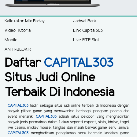
Kalkulator Mix Parlay
Jadwal Bank
Video Tutorial
Link Capital303
Mobile
Live RTP Slot
ANTI-BLOKIR
Daftar
CAPITAL303
Situs Judi Online
Terbaik Di Indonesia
CAPITAL303
hadir sebagai situs judi online terbaik di Indonesia dengan
banyak pilihan game yang menawarkan berbagai program promo dan
event menarik.
CAPITAL303
adalah situs pelopor yang menghadirkan
banyak jenis permainan dalam 1 akun seperti esport, slots, idnlive, togel,
live casino, mickey mouse, tangkas dan masih banyak game seru lainnya.
CAPITAL303
menghadirkan pengalaman seru bermain kedalam game