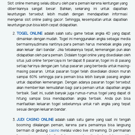
Slot online memang selalu diburu oleh para pemain karena kentungan yang
diberikannya sangat besar. Bahkan, sekarang ini untuk dapatkan
keuntungan tersebut lebih mudah dengan mendapatkan informasi
mengenai slot online paling gacor. Sehingga, kesempatan untuk dapatkan
keuntungan pun bisa lebih cepat didapatkan.
TOGEL ONLINE
adalah salah satu game tebak angka 4D yang dapat
dimainkan dengan mudah. Togel ini menggunakan angka sebagai media
bermainnya,dimana nantinya para pemain harus menebak angka yang
akan keluar dari bandar. Jika tebakannya tepat, kemenangan pun akan
didapatkan oleh para pemain. Didalam togel online yang disediakan oleh
situs judi online terpercaya ini terdapat 8 pasaran, togel ini di pasang
setiap harinya dengan jam tutup pasaran yang berbeda untuk masing-
masing pasaran. Untuk pasaran togel telah disediakan diskon murah
sampai 60% sehingga para pemain bisa lebih banyak pasang angkan
untuk dapatkan kemenangan. Dengan adanya pasaran togel tersebut
akan memberikan kemudahan bagi para pemain untuk dapatkan angka
terbaik. Saat ini, sudah banyak juga rumus-rumus togel yang dapat di
hitung sampai bisa mendapatkan angka terbaik. Anda pun bisa
manfaatkan keluaran togel sebelumnya untuk raih angka yang tepat
sesuai dengan keluaran bandar.
JUDI CASINO ONLINE
adalah salah satu game yang saat ini tengah
booming dikalangan pemain, karena para pemainnya bisa langsung
bermain di gedung
casino
melalui video live streaming. Di permainan