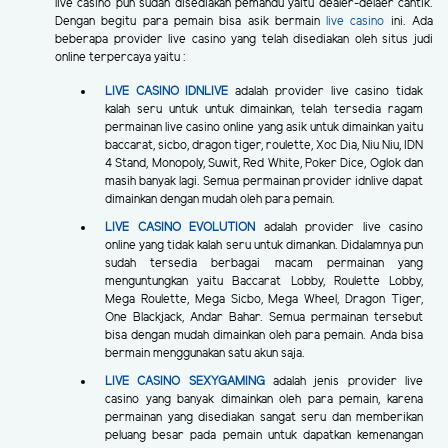
live casino pun sudah disediakan pemandu yaitu dealer-delaer cantik.
Dengan begitu para pemain bisa asik bermain
live casino
ini. Ada
beberapa provider live casino yang telah disediakan oleh situs judi
online terpercaya yaitu :
LIVE CASINO IDNLIVE
adalah provider live casino tidak
kalah seru untuk untuk dimainkan, telah tersedia ragam
permainan live casino online yang asik untuk dimainkan yaitu
baccarat, sicbo, dragon tiger, roulette, Xoc Dia, Niu Niu, IDN
4 Stand, Monopoly, Suwit, Red White, Poker Dice, Oglok dan
masih banyak lagi. Semua permainan provider idnlive dapat
dimainkan dengan mudah oleh para pemain.
LIVE CASINO EVOLUTION
adalah provider live casino
online yang tidak kalah seru untuk dimankan. Didalamnya pun
sudah tersedia berbagai macam permainan yang
menguntungkan yaitu Baccarat Lobby, Roulette Lobby,
Mega Roulette, Mega Sicbo, Mega Wheel, Dragon Tiger,
One Blackjack, Andar Bahar. Semua permainan tersebut
bisa dengan mudah dimainkan oleh para pemain. Anda bisa
bermain menggunakan satu akun saja.
LIVE CASINO SEXYGAMING
adalah jenis provider live
casino yang banyak dimainkan oleh para pemain, karena
permainan yang disediakan sangat seru dan memberikan
peluang besar pada pemain untuk dapatkan kemenangan