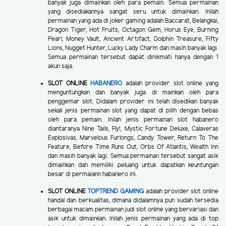
banyak juga dimainkan oleh para pemain. Semua permainan
yang disediakannya sangat seru untuk dimainkan. Inilah
permainan yang ada di joker gaming adalah Baccarat, Belangkai,
Dragon Tiger, Hot Fruits, Octagon Gem, Horus Eye, Burning
Pearl, Money Vault, Ancient Artifact, Dolphin Treasure, Fifty
Lions, Nugget Hunter, Lucky Lady Charm dan masih banyak lagi.
Semua permainan tersebut dapat dinikmati hanya dengan 1
akun saja.
SLOT ONLINE
HABANERO
adalah provider slot online yang
menguntungkan dan banyak juga di mainkan oleh para
penggemar slot. Didalam provider ini telah disedikan banyak
sekali jenis permainan slot yang dapat di pilih dengan bebas
oleh para pemain. Inilah jenis permainan slot habanero
diantaranya Nine Tails, Fly!, Mystic Fortune Deluxe, Calaveras
Explosivas, Marvelous Furlongs, Candy Tower, Return To The
Feature, Before Time Runs Out, Orbs Of Atlantis, Wealth Inn
dan masih banyak lagi. Semua permainan tersebut sangat asik
dimainkan dan memiliki peluang untuk dapatkan keuntungan
besar di permaiann habanero ini.
SLOT ONLINE
TOPTREND GAMING
adalah provider slot online
handal dan berkualitas, dimana didalamnya pun sudah tersedia
berbagai macam permainan judi slot online yang bervariasi dan
asik untuk dimainkan. Inilah jenis permainan yang ada di top