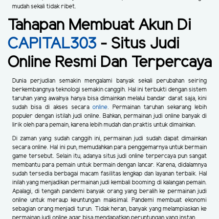
mudah sekali tidak ribet.
Tahapan Membuat Akun Di
CAPITAL303
- Situs Judi
Online Resmi Dan Terpercaya
Dunia perjudian semakin mengalami banyak sekali perubahan seiring
berkembangnya teknologi semakin canggih. Hal ini terbukti dengan sistem
taruhan yang awalnya hanya bisa dimainkan melalui bandar darat saja, kini
sudah bisa di akses secara
online
. Permainan taruhan sekarang lebih
populer dengan istilah judi online. Bahkan, permainan judi online banyak di
lirik oleh para pemain, karena lebih mudah dan praktis untuk dimainkan.
Di zaman yang sudah canggih ini, permainan judi sudah dapat dimainkan
secara online. Hal ini pun, memudahkan para penggemarnya untuk bermain
game tersebut. Selain itu, adanya situs judi online terpercaya pun sangat
membantu para pemain untuk bermain dengan lancar. Karena, didalamnya
sudah tersedia berbagai macam fasilitas lengkap dan layanan terbaik. Hal
inilah yang menjadikan permainan judi kembali booming di kalangan pemain.
Apalagi, di tengah pandemi banyak orang yang beralih ke permainan judi
online untuk meraup keuntungan maksimal. Pandemi membuat ekonomi
sebagian orang menjadi turun. Tidak heran, banyak yang melampiaskan ke
permainan judi online agar bisa mendapatkan peruntungan yang instan.